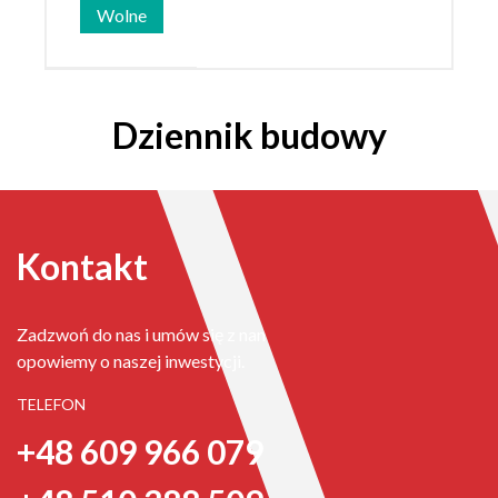
Wolne
Dziennik budowy
Kontakt
Zadzwoń do nas i umów się z nami na budowie. Z chęcią
opowiemy o naszej inwestycji.
TELEFON
+48 609 966 079